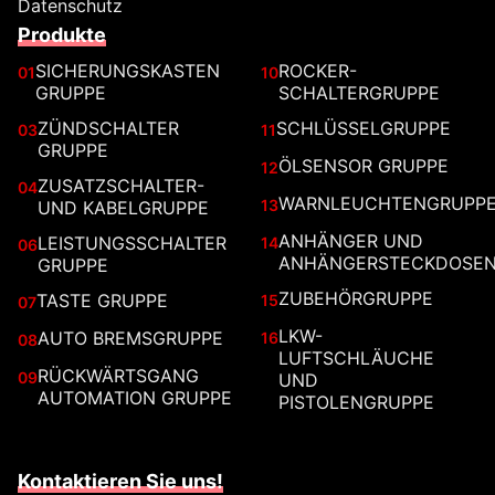
Datenschutz
Produkte
SICHERUNGSKASTEN
ROCKER-
01
10
GRUPPE
SCHALTERGRUPPE
ZÜNDSCHALTER
SCHLÜSSELGRUPPE
03
11
GRUPPE
ÖLSENSOR GRUPPE
12
ZUSATZSCHALTER-
04
WARNLEUCHTENGRUPP
13
UND KABELGRUPPE
ANHÄNGER UND
LEISTUNGSSCHALTER
14
06
ANHÄNGERSTECKDOSE
GRUPPE
ZUBEHÖRGRUPPE
TASTE GRUPPE
15
07
LKW-
AUTO BREMSGRUPPE
16
08
LUFTSCHLÄUCHE
RÜCKWÄRTSGANG
09
UND
AUTOMATION GRUPPE
PISTOLENGRUPPE
Kontaktieren Sie uns!