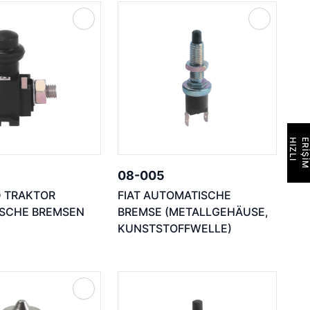
H
I
Z
L
I
E
R
İ
Ş
İ
M
08-005
D TRAKTOR
FIAT AUTOMATISCHE
SCHE BREMSEN
BREMSE (METALLGEHÄUSE,
KUNSTSTOFFWELLE)