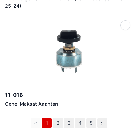
25-24)
11-016
Genel Maksat Anahtarı
<
1
2
3
4
5
>