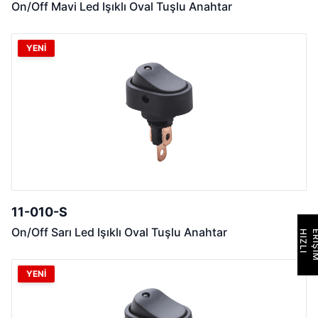
On/Off Mavi Led Işıklı Oval Tuşlu Anahtar
YENİ
11-010-S
On/Off Sarı Led Işıklı Oval Tuşlu Anahtar
H
I
Z
L
I
E
R
İ
Ş
İ
M
YENİ