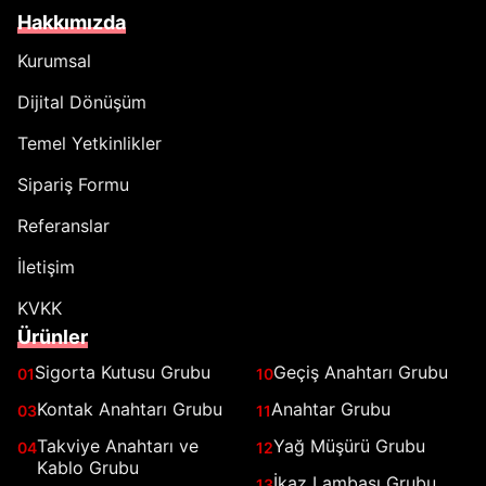
Hakkımızda
Kurumsal
Dijital Dönüşüm
Temel Yetkinlikler
Sipariş Formu
Referanslar
İletişim
KVKK
Ürünler
Sigorta Kutusu Grubu
Geçiş Anahtarı Grubu
01
10
Kontak Anahtarı Grubu
Anahtar Grubu
03
11
Takviye Anahtarı ve
Yağ Müşürü Grubu
04
12
Kablo Grubu
İkaz Lambası Grubu
13