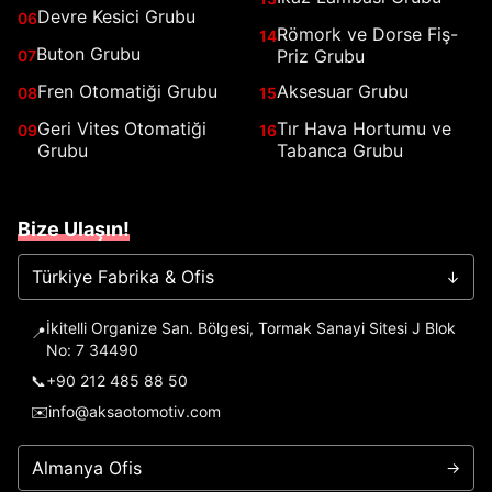
Devre Kesici Grubu
06
Römork ve Dorse Fiş-
14
Buton Grubu
Priz Grubu
07
Fren Otomatiği Grubu
Aksesuar Grubu
08
15
Geri Vites Otomatiği
Tır Hava Hortumu ve
09
16
Grubu
Tabanca Grubu
Bize Ulaşın!
Türkiye Fabrika & Ofis
→
İkitelli Organize San. Bölgesi, Tormak Sanayi Sitesi J Blok
📍
No: 7 34490
📞
+90 212 485 88 50
✉️
info@aksaotomotiv.com
Almanya Ofis
→