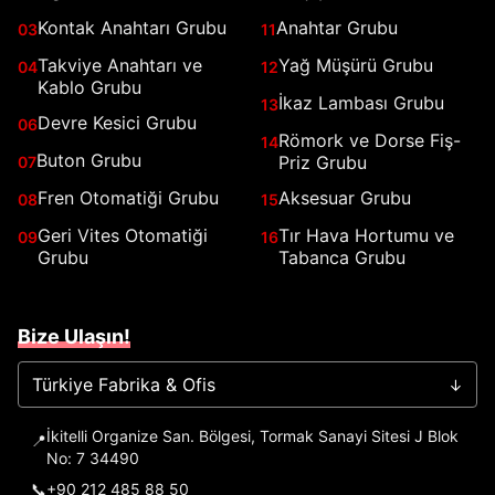
Kontak Anahtarı Grubu
Anahtar Grubu
03
11
Takviye Anahtarı ve
Yağ Müşürü Grubu
04
12
Kablo Grubu
İkaz Lambası Grubu
13
Devre Kesici Grubu
06
Römork ve Dorse Fiş-
14
Buton Grubu
Priz Grubu
07
Fren Otomatiği Grubu
Aksesuar Grubu
08
15
Geri Vites Otomatiği
Tır Hava Hortumu ve
09
16
Grubu
Tabanca Grubu
Bize Ulaşın!
Türkiye Fabrika & Ofis
→
İkitelli Organize San. Bölgesi, Tormak Sanayi Sitesi J Blok
📍
No: 7 34490
📞
+90 212 485 88 50