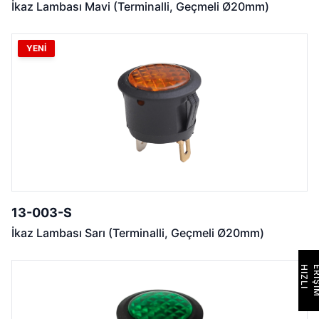
İkaz Lambası Mavi (Terminalli, Geçmeli Ø20mm)
YENİ
13-003-S
İkaz Lambası Sarı (Terminalli, Geçmeli Ø20mm)
H
I
Z
L
I
E
R
İ
Ş
İ
M