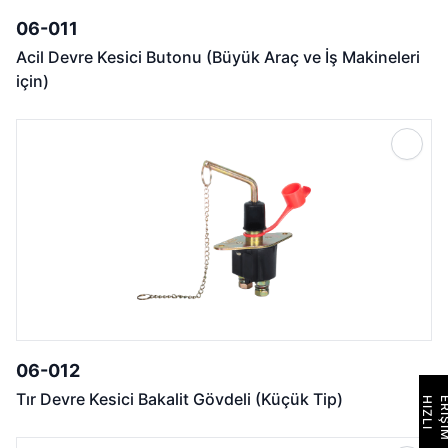
06-011
Acil Devre Kesici Butonu (Büyük Araç ve İş Makineleri
için)
06-012
Tır Devre Kesici Bakalit Gövdeli (Küçük Tip)
H
I
Z
L
I
E
R
İ
Ş
İ
M