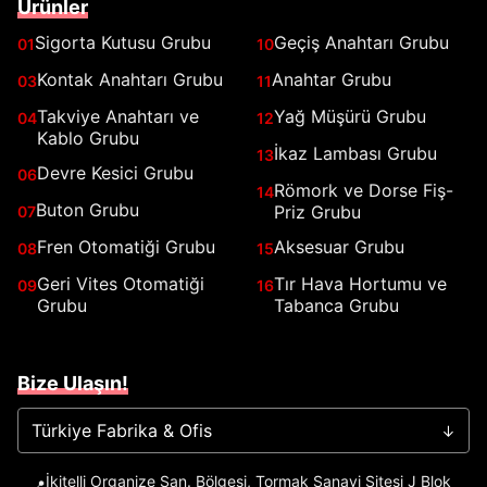
Ürünler
Sigorta Kutusu Grubu
Geçiş Anahtarı Grubu
01
10
Kontak Anahtarı Grubu
Anahtar Grubu
03
11
Takviye Anahtarı ve
Yağ Müşürü Grubu
04
12
Kablo Grubu
İkaz Lambası Grubu
13
Devre Kesici Grubu
06
Römork ve Dorse Fiş-
14
Buton Grubu
Priz Grubu
07
Fren Otomatiği Grubu
Aksesuar Grubu
08
15
Geri Vites Otomatiği
Tır Hava Hortumu ve
09
16
Grubu
Tabanca Grubu
Bize Ulaşın!
Türkiye Fabrika & Ofis
→
İkitelli Organize San. Bölgesi, Tormak Sanayi Sitesi J Blok
📍