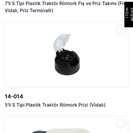
7'li S Tipi Plastik Traktör Römork Fiş ve Priz Takımı (Fiş
Vidalı, Priz Terminalli)
H
I
Z
L
I
E
R
İ
Ş
İ
M
14-014
5'li S Tipi Plastik Traktör Römork Prizi (Vidalı)