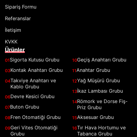
Sipariş Formu
Referanslar
İletişim
KVKK
Ürünler
Sigorta Kutusu Grubu
Geçiş Anahtarı Grubu
01
10
Kontak Anahtarı Grubu
Anahtar Grubu
03
11
Takviye Anahtarı ve
Yağ Müşürü Grubu
04
12
Kablo Grubu
İkaz Lambası Grubu
13
Devre Kesici Grubu
06
Römork ve Dorse Fiş-
14
Buton Grubu
Priz Grubu
07
Fren Otomatiği Grubu
Aksesuar Grubu
08
15
Geri Vites Otomatiği
Tır Hava Hortumu ve
09
16
Grubu
Tabanca Grubu