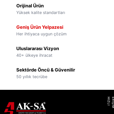
Orijinal Ürün
Yüksek kalite standartları
Geniş Ürün Yelpazesi
Her ihtiyaca uygun çözüm
Uluslararası Vizyon
40+ ülkeye ihracat
Sektörde Öncü & Güvenilir
50 yıllık tecrübe
H
I
Z
L
I
E
R
İ
Ş
İ
M