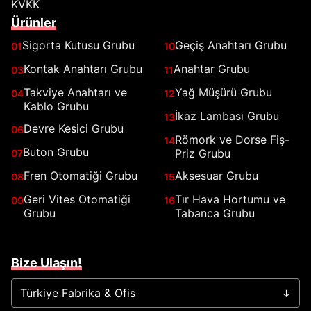
KVKK
Ürünler
Sigorta Kutusu Grubu
Geçiş Anahtarı Grubu
01
10
Kontak Anahtarı Grubu
Anahtar Grubu
03
11
Takviye Anahtarı ve
Yağ Müşürü Grubu
04
12
Kablo Grubu
İkaz Lambası Grubu
13
Devre Kesici Grubu
06
Römork ve Dorse Fiş-
14
Buton Grubu
Priz Grubu
07
Fren Otomatiği Grubu
Aksesuar Grubu
08
15
Geri Vites Otomatiği
Tır Hava Hortumu ve
09
16
Grubu
Tabanca Grubu
Bize Ulaşın!
Türkiye Fabrika & Ofis
→